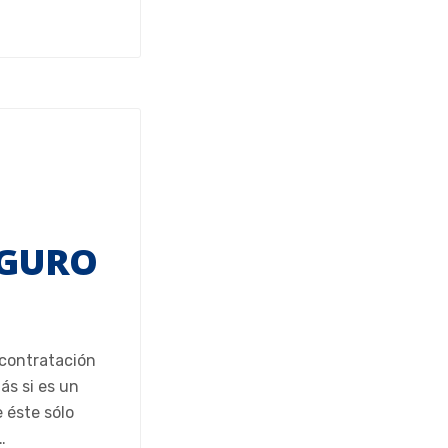
EGURO
 contratación
ás si es un
 éste sólo
…