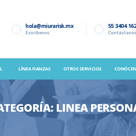
55 3404 16
hola@miurarisk.mx
Escríbenos
Contáctano
L
LÍNEA FIANZAS
OTROS SERVICIOS
CONÓCE
ATEGORÍA:
LINEA PERSON