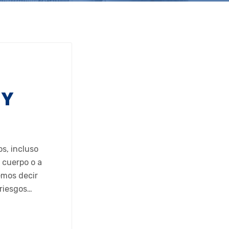
 Y
s, incluso
 cuerpo o a
emos decir
 riesgos…