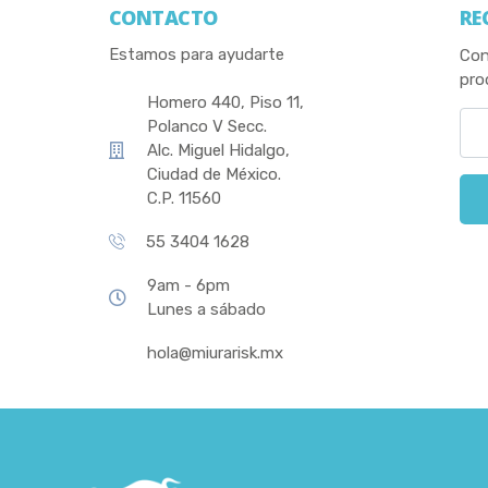
CONTACTO
RE
Estamos para ayudarte
Con
pro
Homero 440, Piso 11,
Polanco V Secc.
Alc. Miguel Hidalgo,
Ciudad de México.
C.P. 11560
55 3404 1628
9am - 6pm
Lunes a sábado
hola@miurarisk.mx