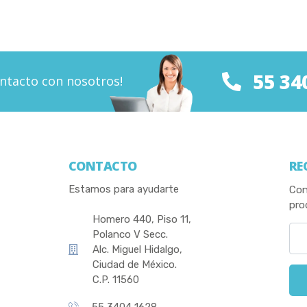
55 34
ntacto con nosotros!
CONTACTO
RE
Estamos para ayudarte
Con
pro
Homero 440, Piso 11,
Polanco V Secc.
Alc. Miguel Hidalgo,
Ciudad de México.
C.P. 11560
55 3404 1628